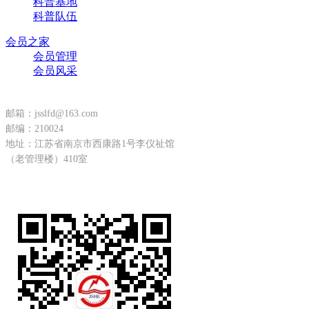
科普基地
科普队伍
会员之家
会员管理
会员风采
全国咨询热线
邮箱：jsslfd@163.com
邮编：210024
地址：江苏省南京市西康路1号李仪祉馆
（老管理楼）410室