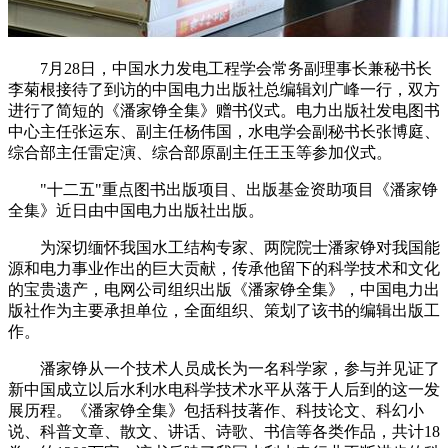
7月28日，中国水力发电工程学会常务副理事长兼秘书长
李菊根接待了到访的中国电力出版社总编辑刘广峰一行，双方
进行了简短的《潘家铮全集》赠书仪式。电力出版社发电图书
中心主任张运东、副主任杨伟国，水电学会副秘书长张博庭、
综合部主任雷定演、综合部原副主任王玉等参加仪式。
"十二五"重点图书出版项目、出版基金资助项目《潘家铮
全集》近日由中国电力出版社出版。
为深切缅怀我国水工结构专家、两院院士潘家铮对我国能
源和电力事业作出的巨大贡献，传承他留下的科学技术和文化
的宝贵遗产，电网公司组织出版《潘家铮全集》，中国电力出
版社作为主要承担单位，全面组织、策划了该书的编辑出版工
作。
潘家铮从一个技术人员成长为一名科学家，参与并见证了
新中国成立以后水利水电科学技术水平从落于人后到的这一发
展历程。《潘家铮全集》包括科技著作、科技论文、科幻小
说、科普文章、散文、讲话、诗歌、书信等各类作品，共计18