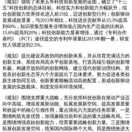
《规划》描绘了未来五年科技创新发展的蓝图，确立了"十三
五"科技创新的总体目标。科技实力和创新能力大幅跃升，综
合创新能力世界排名进入前15位，迈进创新型行列；创新驱动
发展成效显著，与2015年相比，科技进步贡献率从55.3%提高
到60%，知识密集型服务业增加值占国内生产总值的比例从
15.6%提高到20%；科技创新能力显著增强，通过《专利合作
条约》（PCT）途径提交的专利申请量比2015年翻一番，研发
投入强度达到2.5%。
《规划》提出建设高效协同的创新体系，并从培育充满活力的
创新主体、系统布局高水平创新基地、打造高端引领的创新增
长极、构建开放协同的创新网络、建立现代创新治理结构、营
造良好创新生态等六个方面提出了总体要求。努力促进各类创
新主体协同互动、创新要素顺畅流动高效配置，形成创新驱动
发展的实践载体、制度安排和环境保障。
《规划》围绕支撑重大战略，充分发挥科技创新在推动产业迈
向中高端、增添发展新动能、拓展发展新空间、提高发展质量
和效益中的核心引领作用，重点强化六方面的任务部署。一是
围绕构筑先发优势，加强兼顾当前和长远的重大战略布局。二
是围绕增强原始创新能力，培育重要战略创新力量。三是围绕
拓展创新发展空间，统筹国内国际两个大局。四是围绕推进大