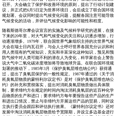
召开。大会确立了保护和改善环境的原则，提出了行动计划建
议，并正式把6月5日定为世界环境日，会后成立了联合国环境
规划署。会议同时提出气候变化问题，提醒各国注意可能导致
气候变化的活动，并评估气候变化影响的可能性和程度。
随着斯德哥尔摩会议宣言的实施及气候科学研究的进展，在接
下来的20年里，对大气和气候变化的关注和认识逐步增加，行
动逐渐增多。1979年，联合国世界气象组织主持的次世界气候
大会在瑞士日内瓦召开，与会人士呼吁世界各国充分认识和利
用人类现有的气候知识，充实和丰富深化这种知识，预见和预
防气候中对人类可能不利的潜在人为变化，科学家在会上警告
说大气中二氧化碳浓度增加将导致地球升温。在联合国环境规
划署的推动下，1985年3月《保护臭氧层维也纳公约》获得通
过，提出了臭氧层保护的一般性规定。1987年通过的《关于消
耗臭氧层物质的蒙特利尔议定书》是对《保护臭氧层维也纳公
约》的补充和贯彻落实，提出对消耗臭氧层物质做出具体限
制，要求缔约方在规定的时间内淘汰消耗臭氧层的近百种化学
品物质的生产和进口；要求缔约方每年要报告这些产品的生产
和进出口情况，禁止与非缔约方开展这些产品的贸易，同时设
立执行委员会跟踪和评估执行效果。《蒙特利尔议定书》还对
发展中淘汰消耗臭氧层物质给予宽限期，并设立多边基金进行