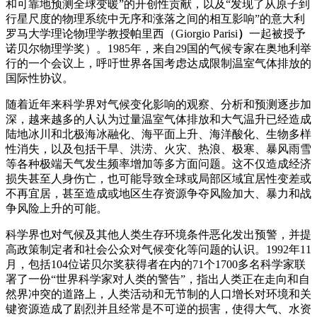
和可靠地预测全球变暖”的开创性贡献，以及“发现了从原子到
行星尺度的物理系统中无序和涨落之间的相互影响”的意大利
罗马大学理论物理学教授帕里西（Giorgio Parisi
）
一起被授予
诺贝尔物理学奖）。1985年，来自29国的气候专家在奥地利举
行的一个会议上，呼吁世界各国考虑达成限制温室气体排放的
国际性协议。
随着近年来科学界对气候变化影响的观察、分析和预测逐步加
深，越来越多的人认为过量温室气体排放和大气温升已经造成
陆地冰川和北极海冰融化、海平面上升、海洋酸化、生物多样
性消失，以及包括干旱、洪涝、火灾、热浪、极寒、暴风雨雪
等各种极端天气发生频率增加等多方面问题。这不仅造成经济
损失甚至人身伤亡，也可能导致全球或局部区域宜居性变差或
不再宜居，甚至造成或地区生存资源争夺风险加大、暴力和战
争风险上升的可能。
科学界也对气候及其他人类生存环境条件恶化发出预警，并提
高政策制定者和社会公众对气候变化等问题的认识。1992年11
月，包括104位诺贝尔奖获得者在内的71个1700多名科学家联
署了一份“世界科学家对人类的警告”，指出人类正在走向和自
然界冲突的道路上，人类活动和无节制的人口增长对环境和关
键资源造成了剧烈并且经常是不可逆的损害，使得大气、水资