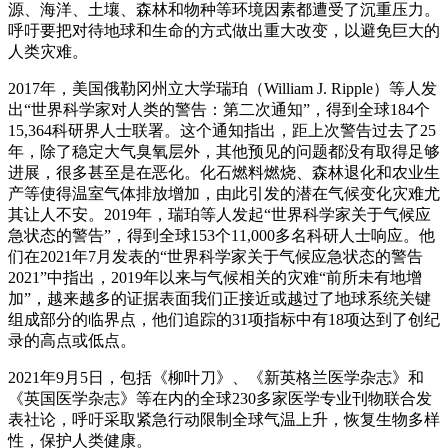
源、海洋、土壤、森林和物种等环境因素都遭受了沉重压力。
呼吁要把对待地球和生命的方式做出重大改变，以避免巨大的
人类灾难。
2017年，美国俄勒冈州立大学瑞珀（William J. Ripple）等人发
出“世界科学家对人类的警告：第二次通知”，得到全球184个
15,364科研界人士联署。这个通知指出，距上次警告过去了25
年，除了稳定大气臭氧层外，其他预见的问题都没有取得足够
进展，很多甚至是在恶化。化石燃料燃烧、森林退化和农业生
产等使得温室气体排放增加，由此引发的潜在气候变化灾难尤
其让人不安。2019年，瑞珀等人发起“世界科学家关于气候应
急状态的警告”，得到全球153个11,000多名科研人士响应。他
们在2021年7月发表的“世界科学家关于气候应急状态的警告
2021”中指出，2019年以来与气候相关的灾难“前所未有地增
加”，越来越多的证据表面我们正接近或越过了地球系统关键
组成部分的临界点，他们追踪的31项指标中有18项达到了创纪
录的高点或低点。
2021年9月5日，包括《柳叶刀》、《新英格兰医学杂志》和
《英国医学杂志》等在内的全球230多家医学专业刊物联合发
表社论，呼吁采取紧急行动限制全球气温上升，恢复生物多样
性，保护人类健康。