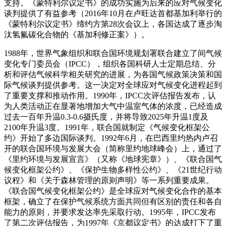
支持。《蒙特利尔议定书》的成功实施为后来的应对气候变化
谈判提供了有益参考（2016年10月在卢旺达首都基加利举行的
《蒙特利尔议定书》缔约方第28次会议上，各国达成了逐步淘
汰氢氟碳化合物的《基加利修正案》）。
1988年，世界气象组织和联合国环境规划署联合建立了间气候
变化专门委员会（IPCC），组织各国科研人士定期总结、分
析和评估气候科学相关研究的进展，为各国气候政策决策和国
际气候谈判提供参考。这一决定对全球应对气候变化进程起到
了重要支撑和推动作用。1990年，IPCC次评估报告发布，认
为人类活动正在显著地增加大气中温室气体的浓度，已经造成
过去一百年升温0.3-0.6摄氏度，并将导致2025年升温1度及
2100年升温3度。1991年，联合国就制定《气候变化框架公
约》开始了多边国际谈判。1992年6月，在巴西里约热内卢召
开的联合国环境与发展大会（简称里约地球峰会）上，通过了
《
里约环境与发展宣言
》（又称《地球宪章》）、《联合国气
候变化框架公约》、《保护生物多样性公约》、《21世纪行动
议程》和《关于森林管理的原则声明》等一系列重要成果。
《联合国气候变化框架公约》是全球应对气候变化合作的基本
框架，确立了在保护气候系统方面共同但有区别的责任和各自
能力的原则，并要求发达率先采取行动。1995年，IPCC发布
了第二次评估报告，为1997年《京都议定书》的达成打下了重