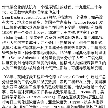
对气候变化的认识有一个循序渐进的过程。十九世纪二十年
代，法国数学家和物理学家傅立叶
(Jean Baptiste Joseph Fourier)
将地球描述为一个温室，如果没
有大气，地球会冷很多。美国科学家富特（Eunice Foote）发
现二氧化碳和水蒸汽使得空气在阳
光下变暖，她的研究成果
1856年在一个会议上公开。1859年，英国物理学家丁达尔
（John Tyndall）测试分析温室效应的原因发现，氮气和氧气
作为大气的主要成分，并不会阻止热量散发；但是二氧化碳、
臭氧和水蒸汽等其他三种少量成分会影响热量散发，并猜测这
些气体数量下降会带来地球降温。1896年，瑞典化学家阿里纽
斯
（Svante Arrhenius）通过量化测试分析了大气中二氧化碳
浓度变化对地球表面温度的影响。他指出人类燃烧煤炭产生的
人为二氧化碳排放终会对大气产生影响，可能导致地球变暖。
1938年，英国煤炭工程师卡伦德（George Callendar）通过汇总
分析已有的二氧化碳和温度数据，发现二者都在上升，美国和
北大西洋地区自工业革命后已经明显变暖。他认为这是一个好
事，意味着冰河期的回归将会被无限期推迟。1958年3月，美
国科学家基林（Charles Keeling）开始在夏威夷莫纳罗亚山进
行每日二氧化碳浓度实测，测量浓度为313ppm（该实测指标
在2013年5月9日达到400ppm，2021年5月的实测值平均已达到