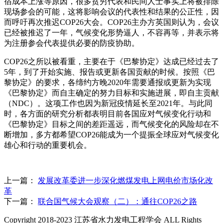
宿成本上涨等原因，很多贫穷代表和民间人士事实上将被排除
现场参会的可能，这将影响会议的代表性和结果的公正性，因
而呼吁再次推迟COP26大会。COP26主办方英国则认为，会议
已经被推迟了一年，气候变化形势逼人，不容再等，并表示将
为注册参会代表提供必要的防疫协助。
COP26之所以被看重，主要在于《巴黎协定》达成已经过去了
5年，到了开始实施、报告或更新各国贡献的时候。按照《巴
黎协定》的要求，各缔约方晚2020年需要通报或更新为实现
《巴黎协定》而自主确定的努力目标和实施进展，即自主贡献
（NDC）。这项工作也因为新冠疫情延长至2021年。与此同
时，各方面的研究分析都表明目前各国应对气候变化行动和
《巴黎协定》目标之间的差距遥远，而气候变化的风险却在不
断增加，多方都希望COP26能成为一个提振全球应对气候变化
雄心和行动的重要机会。
上一篇：
发展改革委进一步深化燃煤发电上网电价市场化改
革
下一篇：
联合国气候大会观察（二）：通往COP26之路
Copyright 2018-2023 江苏省水力发电工程学会 ALL Rights