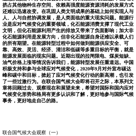
挤占其他物种生存空间、依赖高强度能源资源消耗的发展方式
还难以迅速改变。在巩固人类文明成果的基础上如何实现人与
人、人与自然协调发展，是人类面临的重大现实问题。能源行
业是应对气候变化的重要领域，化石能源消费支撑了现代工业
文明，但化石能源利用产生的排放又带来了负面影响；加大非
化石能源利用是发展方向，但非化石能源自身还难以承载人们
的所有期望。在能源转型过程中如何做到能源供应安全、可
靠、高效、灵活、经济、清洁和低碳等多重目标的平衡，就是
能源发展面临的现实问题。近期出现的拉闸限电、煤炭短缺、
油气价格上涨等情况告诉我们，能源转型发展任重道远。中国
积极支持和参与全球应对气候变化，2020年9月对外宣布碳达
峰和碳中和目标，掀起了应对气候变化行动的新高潮，也引发
了一些过激行为。在联合国气候大会即将召开之际，本系列文
章将回顾过去、观察现在和展望未来，希望对国际和国内应对
气候变化形势和格局有更多认识和了解，更好地参与国际气候
事务，更好地走自己的路。
联合国气候大会观察（一）