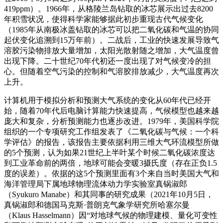
419ppm）。1966年，从格陵兰岛钻取的冰芯展示出过去8200
年积雪状况，使得科学家能够据此初步重现古代气候变化
（1985年从南极冰盖钻取的冰芯可以把二氧化碳和气温的协同
起伏变化追溯到15万年前）。二战后，工业的快速发展导致气
溶胶污染物排放大量增加，太阳光散射随之增加，大气温度曾
出现下降。二十世纪70年代初还一度出现了对气候变冷的担
心。但随着空气污染的控制和气溶胶排放减少，大气温度再次
上升。
计算机用于模拟分析和预测大气系统的变化从60年代已经开
始，随着70年代后电脑计算能力快速提高，气候模型也越来越
庞大和复杂，分析预测能力也逐步改进。1979年，美国科学院
组织的一个专项研究工作组发表了《二氧化碳与气候：一个科
学评估》的报告，该报告主要依据利用三维大气环流模型所做
的5个预测，认为如果21世纪上半叶某个时候二氧化碳浓度达
到工业革命前的两倍，地球可能会变暖3摄氏度（存在正负1.5
度的误差）。依据的这5个预测里面有3个来自当时美国大气和
海洋管理局下属地球物理流体动力学实验室真锅淑郎
（Syukuro Manabe）和其同事的研究成果（2021年10月5日，
真锅淑郎和德国马克斯·普朗克气象学研究所哈塞尔曼
（Klaus Hasselmann）因“对地球气候的物理建模、量化可变性