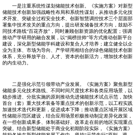
一是注重系统性谋划储能技术创新。《实施方案》对新型
储能技术创新加强战略性布局和系统性谋划，从推动多元化技
术开发、突破全过程安全技术、创新智慧调控技术三个层面部
署集中技术攻关的重点方向，提出研发储备技术方向，鼓励不
同技术路线“百花齐放”，同时兼顾创新资源的优化配置；强调
推动产学研用的融合发展，以“揭榜挂帅”等方式推动创新平台
建设，深化新型储能学科建设和复合人才培养；建立健全以企
业为主体、市场为导向、产学研用相结合的绿色储能技术创新
体系，充分释放平台、人才、资本的创新活力，增加技术创新
的内生动力。
二是强化示范引领带动产业发展。《实施方案》聚焦新型
储能多元化技术路线、不同时间尺度技术和各类应用场景，以
稳步推进、分批实施的原则推动先进储能技术试点示范，加快
首台（套）重大技术装备等重点技术的创新示范，以工程实践
加速技术迭代和更新，促进成本下降；推动重点区域开展区域
性储能示范区建设，结合应用场景积极推动制定差异化政策，
在一些创新成果多、体制基础好、改革走在前的地区实现重点
突破。结合新型储能处于商业化初期阶段实际，《实施方案》
鼓励各地在新型储能发展工作中，坚持“示范先行”原则，避