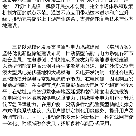
免“一刀切”上规模，积极开展技术创新、健全市场体系和政策
机制方面的试点示范。通过示范应用带动技术进步和产业升
级，推动完善储能上下游产业链条，支持储能高新技术产业基
地建设。
三是以规模化发展支撑新型电力系统建设。《实施方案》
坚持优化新型储能建设布局，推动新型储能与电力系统各环节
融合发展。在电源侧，加快推动系统友好型新能源电站建设，
以新型储能支撑高比例可再生能源基地外送、促进沙漠戈壁荒
漠大型风电光伏基地和大规模海上风电开发消纳，通过合理配
置储能提升煤电等常规电源调节能力。在电网侧，因地制宜发
展新型储能，在关键节点配置储能提高大电网安全稳定运行水
平，在站址走廊资源紧张等地区延缓和替代输变电设施投资，
在电网薄弱区域增强供电保障能力，围绕重要电力用户提升系
统应急保障能力。在用户侧，灵活多样地配置新型储能支撑分
布式供能系统建设、为用户提供定制化用能服务、提升用户灵
活调节能力。同时，推动储能多元化创新应用，推进源网荷储
一体化、跨领域融合发展，拓展多种储能形式应用。