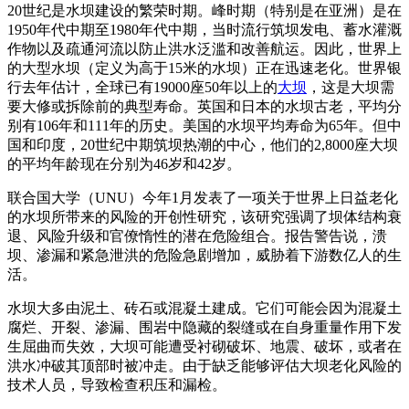
20世纪是水坝建设的繁荣时期。峰时期（特别是在亚洲）是在
1950年代中期至1980年代中期，当时流行筑坝发电、蓄水灌溉
作物以及疏通河流以防止洪水泛滥和改善航运。因此，世界上
的大型水坝（定义为高于15米的水坝）正在迅速老化。世界银
行去年估计，全球已有19000座50年以上的
大坝
，这是大坝需
要大修或拆除前的典型寿命。英国和日本的水坝古老，平均分
别有106年和111年的历史。美国的水坝平均寿命为65年。但中
国和印度，20世纪中期筑坝热潮的中心，他们的2,8000座大坝
的平均年龄现在分别为46岁和42岁。
联合国大学（UNU）今年1月发表了一项关于世界上日益老化
的水坝所带来的风险的开创性研究，该研究强调了坝体结构衰
退、风险升级和官僚惰性的潜在危险组合。报告警告说，溃
坝、渗漏和紧急泄洪的危险急剧增加，威胁着下游数亿人的生
活。
水坝大多由泥土、砖石或混凝土建成。它们可能会因为混凝土
腐烂、开裂、渗漏、围岩中隐藏的裂缝或在自身重量作用下发
生屈曲而失效，大坝可能遭受衬砌破坏、地震、破坏，或者在
洪水冲破其顶部时被冲走。由于缺乏能够评估大坝老化风险的
技术人员，导致检查积压和漏检。