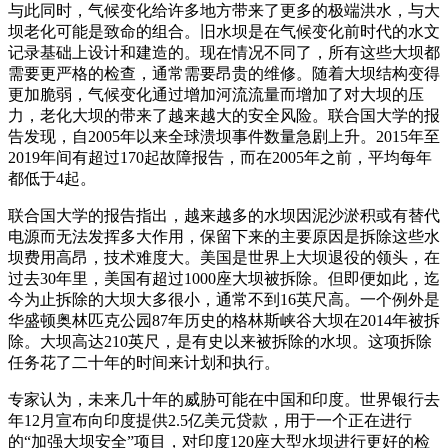
与此同时，气候变化给许多地方带来了更多的极端洪水，与大
坝老化可能是致命的组合。旧水坝是在气候变化前时代的水文
记录基础上设计和建造的。现在情况不同了，所有这些大坝都
需要更严格的检查，通常需要昂贵的维修。随着大坝结构变得
更加脆弱，气候变化通过增加河流流量而增加了对大坝的压
力，老化大坝的带来了越来越大的安全风险。联合国大学的报
告发现，自2005年以来全球溃坝事件数量急剧上升。2015年至
2019年间有超过170起故障报告，而在2005年之前，平均每年
都低于4起。
联合国大学的报告指出，越来越多的水坝因泥沙淤积或有替代
电源而无法发挥多大作用，保留下来的主要原因是拆除这些水
坝费用高昂，技术难度大。美国是世界上大坝退役的领头，在
过去30年里，美国有超过1000座大坝被拆除。但即便如此，迄
今为止拆除的大坝大多很小，通常不到16英尺高。一个例外是
华盛顿奥林匹克公园87年历史的格林斯峡谷大坝在2014年被拆
除。大坝高达210英尺，是有史以来被拆除的水坝。这项拆除
任务花了二十年的时间来计划和执行。
专家认为，未来几十年的威胁可能在中国和印度。世界银行去
年12月宣布向印度提供2.5亿美元贷款，用于一个正在进行
的“加强大坝安全”项目，对印度120座大型水坝进行更好的检