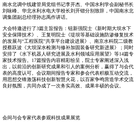
南水北调中线建管局党组书记李开杰、中国水利学会副秘书长
刘咏峰、华北水利水电大学校长刘开锴分别致辞，中国南水北
调集团副总经理孙志禹作讲话。
大会特邀进行了
3
篇主旨报告：钮新强院士《新时期大坝水下
安全保障技术》、王复明院士《堤坝等基础设施防渗修复技术
的发展与“工程医院”共享平台建设进展》、南京水科院二级教
授蔡跃波《大坝深水检测与修补加固装备研究新进展》；同时
安排了《水下机器人研究进展及水利领域应用展望》等
14
篇专
家技术报告。
17
篇报告内容精彩纷呈，院士专家阐述深入浅
出，以前沿的创新研究成果和引人的案例分析，赢得了与会代
表的高度认可。会议期间报告专家和参会代表积极互动交流，
用思想交锋激荡科技创新智慧火花，以百家争鸣营造学术交流
良好氛围，共同办成了一次务实高效、成果丰硕的会议。
会间与会专家代表参观科技成果展览