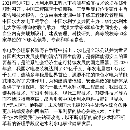
2021
年
5
月
7
日，水利水电工程水下检测与修复技术论坛在郑州
顺利召开，中国工程院院士钮新强、王复明等
17
位专家作主旨
报告和技术报告。会议由南水北调中线干线工程建设管理局、
中国水力发电工程学会、中国水利学会共同主办，华北水利水
电大学等
7
家单位联合承办，武汉大学等
8
家单位共同协办。来
自业内有关规划设计、建设管理、科技研究、高等院校等
60
余
家单位的
130
多名领导、专家和学者参会。
水电学会理事长张野在致辞中指出，水电是全球公认并为世界
各国所大力发展使用的清洁可再生能源，是保障能源安全的重
要基石，是维系社会经济生态可持续发展的国之重器。至
2020
年底，我国水电总装机达到了
3.7
亿千瓦、年发电量超
1.3
万亿
千瓦时，连续多年稳居世界首位，源源不绝的绿色水电为节能
减排发挥了关键作用，为构建清洁低碳、安全高效的能源体系
提供了坚强保障。依托一批大型水利水电工程建设，我国在关
键共性技术、前沿引领技术、现代工程技术、颠覆性技术等方
面不断取得新突破，昂首引领中国水利水电科技挺进世界水
电“无人区”。他强调，未来我国水电建设的主战场在综合条件
更加错综复杂的西南部，一系列新的核心关键技术、“卡脖
子”技术需要我们去钻研攻克，以不断创新的前沿技术和不断
革新的管理手段促进水利水电事业健康发展。