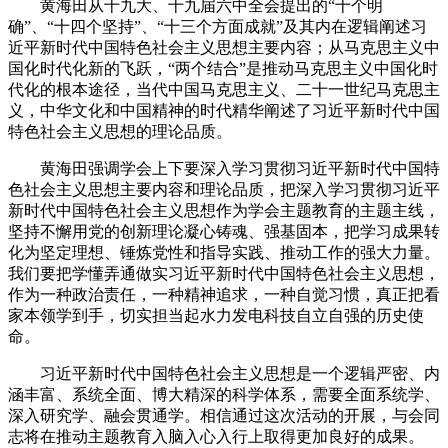
黄海田从十九大、十九届六中全会提出的“十个明
确”、“十四个坚持”、“十三个方面成就”及其内在逻辑阐述习
近平新时代中国特色社会主义思想主要内容；从马克思主义中
国化时代化新的飞跃，“两个结合”是推动马克思主义中国化时
代化的根本途径，当代中国马克思主义、二十一世纪马克思主
义，中华文化和中国精神的时代精华阐述了习近平新时代中国
特色社会主义思想的理论品质。
黄海田强调学会上下要深入学习贯彻习近平新时代中国特
色社会主义思想主要内容和理论品质，把深入学习贯彻习近平
新时代中国特色社会主义思想作为学会主题教育的主题主线，
坚持不懈用党的创新理论凝心铸魂、强基固本，把学习成果转
化为坚定理想、锤炼党性和指导实践、推动工作的强大力量。
我们要把学懂弄通做实习近平新时代中国特色社会主义思想，
作为一种政治责任，一种精神追求，一种自觉习惯，真正把看
家本领学到手，切实担当起水力发电科技自立自强的历史使
命。
习近平新时代中国特色社会主义思想是一个逻辑严密、内
涵丰富、系统全面、博大精深的科学体系，需要全面系统学、
深入研究学、融会贯通学。相信通过这次活动的开展，与会同
志将在推动主题教育入脑入心入行上取得更加良好的成果。