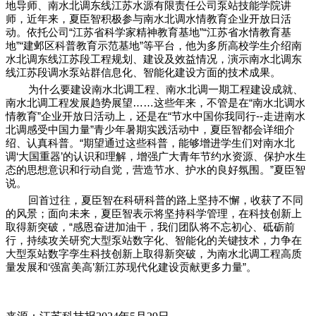
地导师、南水北调东线江苏水源有限责任公司泵站技能学院讲
师，近年来，夏臣智积极参与南水北调水情教育企业开放日活
动。依托公司“江苏省科学家精神教育基地”“江苏省水情教育基
地”“建邺区科普教育示范基地”等平台，他为多所高校学生介绍南
水北调东线江苏段工程规划、建设及效益情况，演示南水北调东
线江苏段调水泵站群信息化、智能化建设方面的技术成果。
为什么要建设南水北调工程、南水北调一期工程建设成就、
南水北调工程发展趋势展望……这些年来，不管是在“南水北调水
情教育”企业开放日活动上，还是在“节水中国你我同行
--
走进南水
北调感受中国力量”青少年暑期实践活动中，夏臣智都会详细介
绍、认真科普。“期望通过这些科普，能够增进学生们对南水北
调‘大国重器’的认识和理解，增强广大青年节约水资源、保护水生
态的思想意识和行动自觉，营造节水、护水的良好氛围。”夏臣智
说。
回首过往，夏臣智在科研科普的路上坚持不懈，收获了不同
的风景；面向未来，夏臣智表示将坚持科学管理，在科技创新上
取得新突破，“感恩奋进加油干，我们团队将不忘初心、砥砺前
行，持续攻关研究大型泵站数字化、智能化的关键技术，力争在
大型泵站数字孪生科技创新上取得新突破，为南水北调工程高质
量发展和‘强富美高’新江苏现代化建设贡献更多力量”。