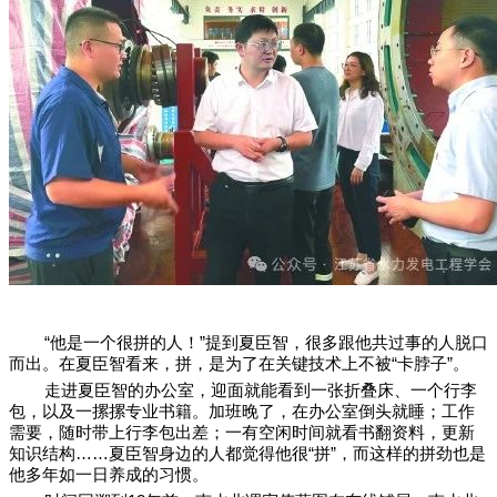
“他是一个很拼的人！”提到夏臣智，很多跟他共过事的人脱口
而出。在夏臣智看来，拼，是为了在关键技术上不被“卡脖子”。
走进夏臣智的办公室，迎面就能看到一张折叠床、一个行李
包，以及一摞摞专业书籍。加班晚了，在办公室倒头就睡；工作
需要，随时带上行李包出差；一有空闲时间就看书翻资料，更新
知识结构……夏臣智身边的人都觉得他很“拼”，而这样的拼劲也是
他多年如一日养成的习惯。