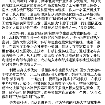
时间回溯到
12
年前，南水北调宏伟蓝图在东线铺展。南水北
调东线江苏水源有限责任公司高质量完成了工程主体建设任务，
南水北调东线江苏段工程从蓝图走向现实。作为一名基层科技工
作者，从入职起，夏臣智便深刻认识到要强化国有企业科技创新
主体地位。“我觉得科技创新要在‘破解难题’上下功夫，从南水北调
工程发展的实际需求出发，重点解决‘卡脖子’难题，我们团队正在
攻关的大型泵站数字孪生关键技术就是难题之一。”夏臣智说。
2022
年初，夏臣智接到编制数字孪生建设方案的任务。当
时，水利数字孪生是一个刚刚兴起的新技术，行业内没有成熟的
案例，国内大型设计院、科研单位也在摸索技术路径。他边干边
学，在高强度工作之余补充专业知识。最终，在专家指导下，夏
臣智潜心研究国际先进技术、打破行业传统理念，通过理论与实
践的融合共进，从无到有，提出数字孪生洪泽站建设方案，并顺
利通过水利部专项审查，成功纳入水利部推进数字孪生流域建设
的
94
项先行先试项目之一。
利用自身技术优势，带领数字孪生团队斩获中国水力发电科
学技术奖二等奖、水工程
BIM
应用大赛银奖，荣获“江苏省工人先
锋号”荣誉称号……一路走来，夏臣智在拼搏中不断收获，在收获
中坚毅前行。如今，他带领团队沿着数字化场景、智慧化模拟、
精准化决策的技术路径探索和研发了多项支撑大型泵站安全、高
效、经济运行的关键技术，而每项技术背后都有一个关于“为什么
做科研”“为谁做科研”的故事。
努力做科研，也认真做科普。作为特聘的河海大学研究生基