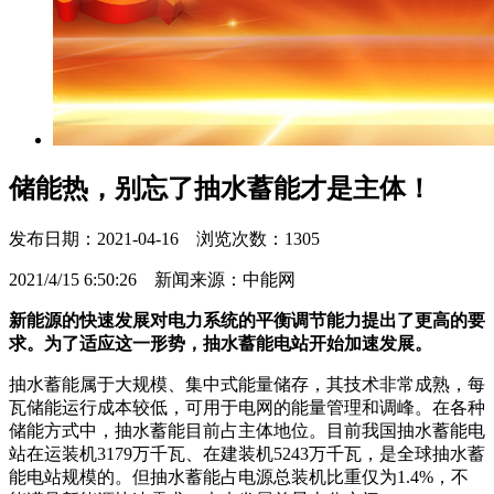
储能热，别忘了抽水蓄能才是主体！
发布日期：2021-04-16 浏览次数：1305
2021/4/15 6:50:26 新闻来源：中能网
新能源的快速发展对电力系统的平衡调节能力提出了更高的要
求。为了适应这一形势，抽水蓄能电站开始加速发展。
抽水蓄能属于大规模、集中式能量储存，其技术非常成熟，每
瓦储能运行成本较低，可用于电网的能量管理和调峰。在各种
储能方式中，抽水蓄能目前占主体地位。目前我国抽水蓄能电
站在运装机3179万千瓦、在建装机5243万千瓦，是全球抽水蓄
能电站规模的。但抽水蓄能占电源总装机比重仅为1.4%，不